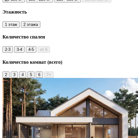
Этажность
1 этаж
2 этажа
Количество
спален
2-3
3-4
4-5
от 6
Количество комнат
(всего)
2
3
4
5
6
7+