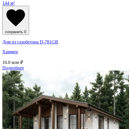
144 м²
сохранить
0
Дом из газобетона D-781GB
Хаммер
10.0
млн ₽
Подробнее