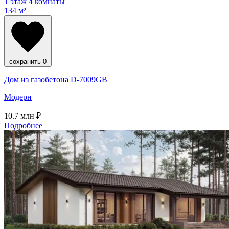
1 этаж
4 комнаты
134 м²
сохранить
0
Дом из газобетона D-7009GB
Модерн
10.7
млн ₽
Подробнее