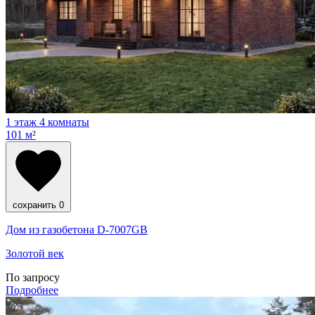
1 этаж
4 комнаты
101 м²
сохранить
0
Дом из газобетона D-7007GB
Золотой век
По запросу
Подробнее