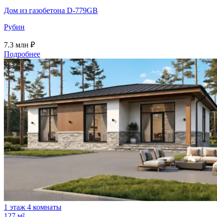
Дом из газобетона D-779GB
Рубин
7.3
млн ₽
Подробнее
1 этаж
4 комнаты
127 м²