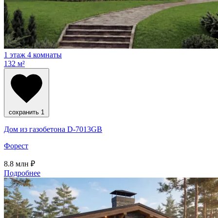
1 этаж
4 комнаты
132 м²
сохранить
1
Дом из газобетона D-7013GB
Форест
8.8
млн ₽
Подробнее