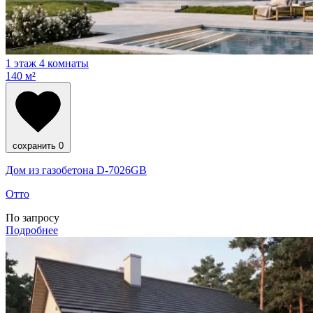
1 этаж
4 комнаты
140 м²
сохранить
0
Дом из газобетона D-7026GB
Отто
По запросу
Подробнее