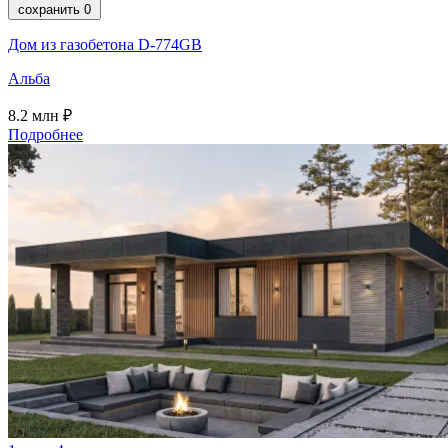
сохранить
0
Дом из газобетона D-774GB
Альба
8.2
млн ₽
Подробнее