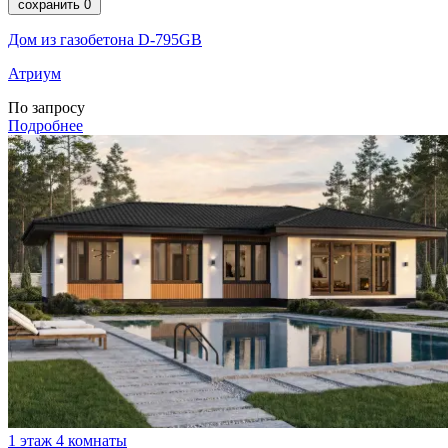
сохранить
0
Дом из газобетона D-795GB
Атриум
По запросу
Подробнее
1 этаж
4 комнаты