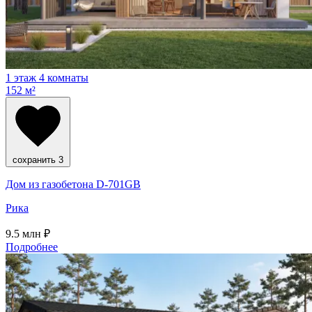
1 этаж
4 комнаты
152 м²
сохранить
3
Дом из газобетона D-701GB
Рика
9.5
млн ₽
Подробнее