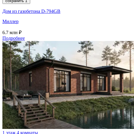
сохранить
1
Дом из газобетона D-794GB
Миллер
6.7
млн ₽
Подробнее
1 этаж
4 комнаты