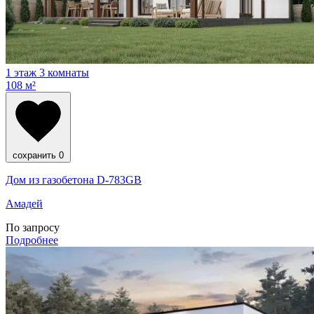
1 этаж
3 комнаты
108 м²
сохранить
0
Дом из газобетона D-783GB
Амадей
По запросу
Подробнее