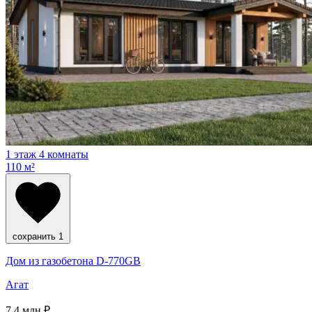
1 этаж
4 комнаты
110 м²
сохранить
1
Дом из газобетона D-770GB
Агат
7.4
млн ₽