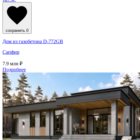
сохранить
0
Дом из газобетона D-772GB
Сапфир
7.9
млн ₽
Подробнее